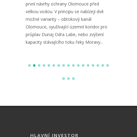
ivé síly
první návrhy ochrany Olomouce před
významnýc
tým
velkou vodou. V principu se nabízejí dvě
nezbytný
ivní
možné varianty – obtokový kanál
protipovo
hranou a
Olomouce, využívající územní koridor pro
roce 1999
ství
průplav Dunaj Odra Labe, nebo zvýšení
kterým je
kapacity stávajícího toku řeky Moravy...
opatření.
HLAVNÍ INVESTOR