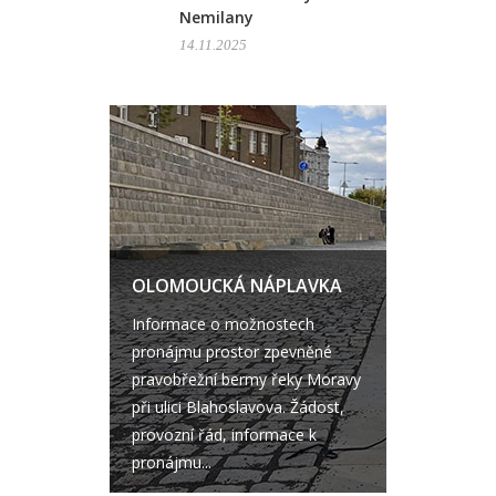
Nemilany
14.11.2025
OLOMOUCKÁ NÁPLAVKA
Informace o možnostech
pronájmu prostor zpevněné
pravobřežní bermy řeky Moravy
při ulici Blahoslavova. Žádost,
provozní řád, informace k
pronájmu...