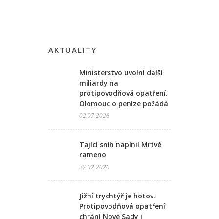
AKTUALITY
Ministerstvo uvolní další
miliardy na
protipovodňová opatření.
Olomouc o peníze požádá
02.07.2026
Tající sníh naplnil Mrtvé
rameno
27.02.2026
Jižní trychtýř je hotov.
Protipovodňová opatření
chrání Nové Sady i