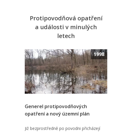
Protipovodňová opatření
a události v minulých
letech
1997
1998
Generel protipovodňových
Studie z
opatření a nový územní plán
Moravy 
1997
í Moravy,
Již bezprostředně po povodni přicházejí
V tomto r