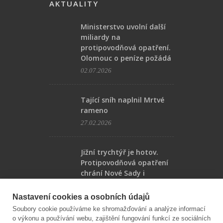
AKTUALITY
Ministerstvo uvolní další
miliardy na
protipovodňová opatření.
Olomouc o peníze požádá
02.07.2026
Tající sníh naplnil Mrtvé
rameno
27.02.2026
Jižní trychtýř je hotov.
Protipovodňová opatření
chrání Nové Sady i
Nemilany
14.11.2025
Nastavení cookies a osobních údajů
Soubory cookie používáme ke shromažďování a analýze informací
o výkonu a používání webu, zajištění fungování funkcí ze sociálních