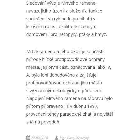
Sledování vývoje Mrtvého ramene,
navazujícího území a složení a funkce
společenstva ryb bude probíhat i v
letošním roce. Lokalita je i cenným
domovem i pro netopýry, ptáky a hmyz.
Mrtvé rameno a jeho okolí je součástí
přírodě blízké protipovodňové ochrany
města. Její první část, označovaná jako IV.
A, byla loni dobudována a zajišťuje
protipovodňovou ochranu jihu města
s významným ekologickým přínosem.
Napojení Mrtvého ramena na Moravu bylo
přitom připraveno již v dubnu 1997,
provedení tehdy paradoxně zhatila největší
známá povodeň.
27.02.2026
Mgr. Pavel Konečný