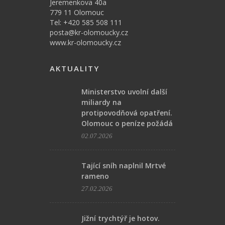
Jeremenkova 40a
779 11 Olomouc
Tel: +420 585 508 111
posta@kr-olomoucky.cz
www.kr-olomoucky.cz
AKTUALITY
Ministerstvo uvolní další
miliardy na
protipovodňová opatření.
Olomouc o peníze požádá
02.07.2026
Tající sníh naplnil Mrtvé
rameno
27.02.2026
Jižní trychtýř je hotov.