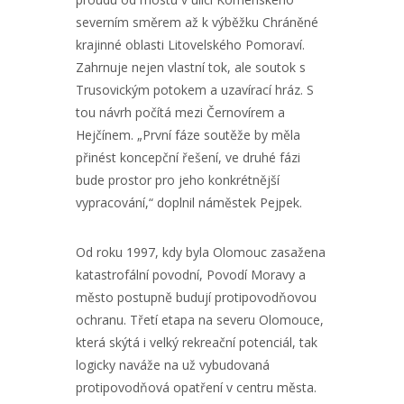
severním směrem až k výběžku Chráněné
krajinné oblasti Litovelského Pomoraví.
Zahrnuje nejen vlastní tok, ale soutok s
Trusovickým potokem a uzavírací hráz. S
tou návrh počítá mezi Černovírem a
Hejčínem. „První fáze soutěže by měla
přinést koncepční řešení, ve druhé fázi
bude prostor pro jeho konkrétnější
vypracování,“ doplnil náměstek Pejpek.
Od roku 1997, kdy byla Olomouc zasažena
katastrofální povodní, Povodí Moravy a
město postupně budují protipovodňovou
ochranu. Třetí etapa na severu Olomouce,
která skýtá i velký rekreační potenciál, tak
logicky naváže na už vybudovaná
protipovodňová opatření v centru města.