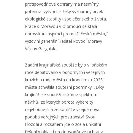
protipovodňové ochrany má nesmírný
potenciál vytvořit z řeky významný prvek
ekologické stability i společenského života.
Práce s Moravou v Olomouci se stala
obrovskou inspirací pro další česká města,“
vyzdvihl generální ředitel Povodí Moravy
Václav Gargulák.
Zadání krajinářské soutěže bylo v loňském
roce debatováno v odborných i veřejných
kruzích a rada města na konci roku 2023
města schválila soutěžní podmínky. „Díky
krajinářské soutěži získáme spektrum
návrhů, ze kterých porota vybere ty
nejvhodnější a ze soutěže vzejde nová
podoba veřejných prostranství. Svou
filozofií a rozsahem jde o zcela unikátní
řešení v oblasti protipovodňové ochrany