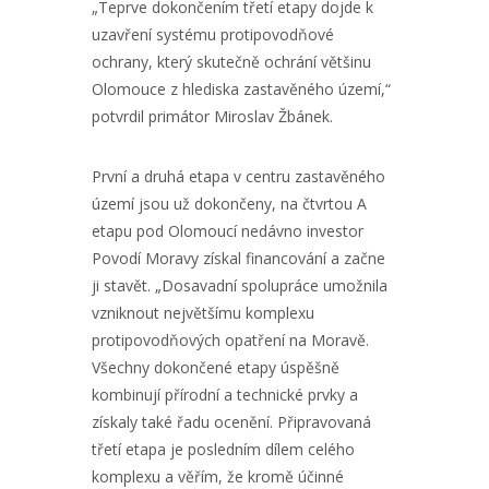
„Teprve dokončením třetí etapy dojde k
uzavření systému protipovodňové
ochrany, který skutečně ochrání většinu
Olomouce z hlediska zastavěného území,“
potvrdil primátor Miroslav Žbánek.
První a druhá etapa v centru zastavěného
území jsou už dokončeny, na čtvrtou A
etapu pod Olomoucí nedávno investor
Povodí Moravy získal financování a začne
ji stavět. „Dosavadní spolupráce umožnila
vzniknout největšímu komplexu
protipovodňových opatření na Moravě.
Všechny dokončené etapy úspěšně
kombinují přírodní a technické prvky a
získaly také řadu ocenění. Připravovaná
třetí etapa je posledním dílem celého
komplexu a věřím, že kromě účinné