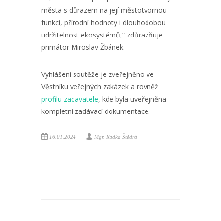
města s důrazem na její městotvornou
funkci, přírodní hodnoty i dlouhodobou
udržitelnost ekosystémů,“ zdůrazňuje
primátor Miroslav Žbánek.
Vyhlášení soutěže je zveřejněno ve
Věstníku veřejných zakázek a rovněž
profilu zadavatele
, kde byla uveřejněna
kompletní zadávací dokumentace.
16.01.2024
Mgr. Radka Štědrá